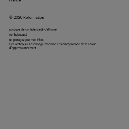
France
plan du site
se connecter
programme d'affiliation
accessibilité
© 2026 Reformation
politique de confidentialité Californie
confidentialité
ne partagez pas mes infos
Déclaration sur l’esclavage moderne et la transparence de la chaîne
d’approvisionnement