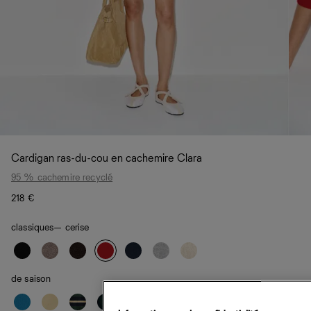
Cardigan ras-du-cou en cachemire Clara
95 % cachemire recyclé
218 €
classiques
— cerise
de saison