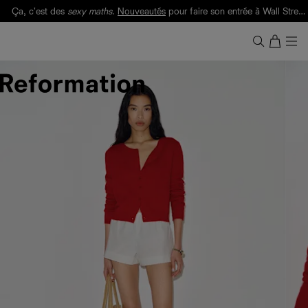
Ça, c'est des
sexy maths
.
Nouveautés
pour faire son entrée à Wall Street.
Notre Bilan Responsable 2025 est ici.
Lisez-le
.