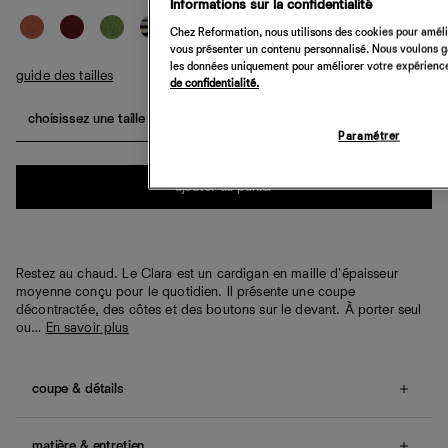
Informations sur la confidentialité
Chez Reformation, nous utilisons des cookies pour amélio
vous présenter un contenu personnalisé. Nous voulons gar
les données uniquement pour améliorer votre expérience 
guide des tailles
de confidentialité.
choisissez une taille
Paramétrer
Quantité
ajouter au panier
Restez au chaud. Le Clara est un cardigan en maille d'épaisseur
moyenne conçu pour le quotidien. Il présente une coupe
décontractée, des côtes et des boutons sur le devant. À porter seul
ou…
En savoir plus
coupe & détails
Coupe décontractée.
Nos clientes nous indiquent que cet
article taille grand. Si vous hésitez entre deux tailles, nous
matière & entretien