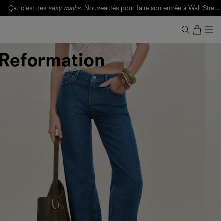
Ça, c'est des
sexy maths
.
Nouveautés
pour faire son entrée à Wall Street.
Notre Bilan Responsable 2025 est ici.
Lisez-le
.