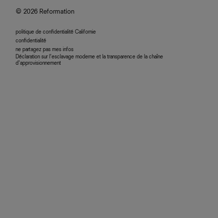
© 2026 Reformation
politique de confidentialité Californie
confidentialité
ne partagez pas mes infos
Déclaration sur l’esclavage moderne et la transparence de la chaîne
d’approvisionnement