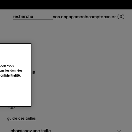
nos engagements
compte
panier (
0
)
 pour vous
sons les données
Robe Cerina
confidentialité.
298 €
bleu nuit
guide des tailles
choisissez une taille