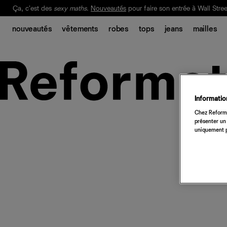
Ça, c'est des
sexy maths
.
Nouveautés
pour faire son entrée à Wall Stree
Notre Bilan Responsable 2025 est ici.
Lisez-le
.
nouveautés
vêtements
robes
tops
jeans
mailles
Information
Chez Reforma
présenter un 
uniquement p