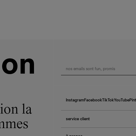
Instagram
Facebook
TikTok
YouTube
Pin
ion la
service client
ommes
f.a.q.