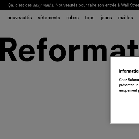
Ça, c'est des
sexy maths
.
Nouveautés
pour faire son entrée à Wall Stree
Notre Bilan Responsable 2025 est ici.
Lisez-le
.
nouveautés
vêtements
robes
tops
jeans
mailles
Information
Chez Reforma
présenter un 
uniquement p