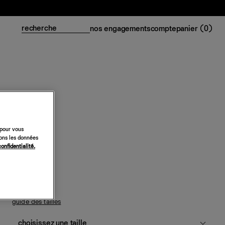
nos engagements
compte
panier (
0
)
Jupe Cece
 pour vous
sons les données
248 €
confidentialité.
noir
guide des tailles
choisissez une taille