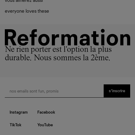
vous aimerez aussi
plutôt sur d’autres personnes
La circularité chez Ref
everyone loves these
En savoir plus
sur le développement durable chez Ref
Ne rien porter est l'option la plus
durable. Nous sommes la 2ème.
s’inscrire
Instagram
Facebook
TikTok
YouTube