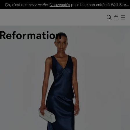
Ça, c'est des
sexy maths
.
Nouveautés
pour faire son entrée à Wall Street.
Notre Bilan Responsable 2025 est ici.
Lisez-le
.