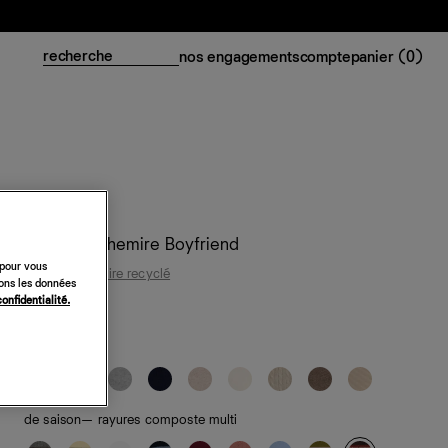
nos engagements
compte
panier (
0
)
Pull en cachemire Boyfriend
 pour vous
95 % cachemire recyclé
sons les données
confidentialité.
218 €
classiques
de saison
— rayures composte multi