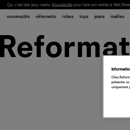
Ça, c'est des
sexy maths
.
Nouveautés
pour faire son entrée à Wall Stree
Notre Bilan Responsable 2025 est ici.
Lisez-le
.
nouveautés
vêtements
robes
tops
jeans
mailles
Information
Chez Reforma
présenter un 
uniquement p