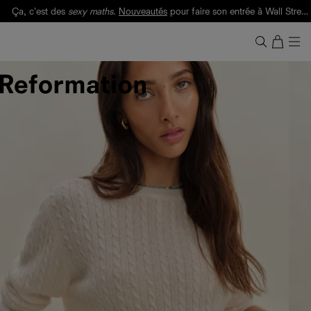
Ça, c'est des
sexy maths
.
Nouveautés
pour faire son entrée à Wall Street.
Notre Bilan Responsable 2025 est ici.
Lisez-le
.