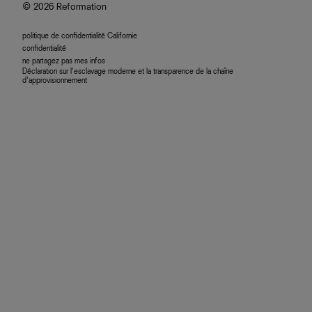
© 2026 Reformation
politique de confidentialité Californie
confidentialité
ne partagez pas mes infos
Déclaration sur l’esclavage moderne et la transparence de la chaîne
d’approvisionnement