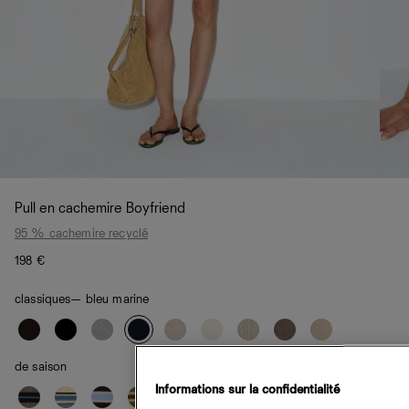
Pull en cachemire Boyfriend
95 % cachemire recyclé
198 €
classiques
— bleu marine
de saison
Informations sur la confidentialité