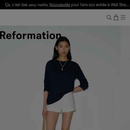
Ça, c'est des
sexy maths
.
Nouveautés
pour faire son entrée à Wall Street.
Notre Bilan Responsable 2025 est ici.
Lisez-le
.