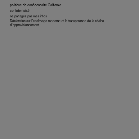
politique de confidentialité Californie
confidentialité
ne partagez pas mes infos
Déclaration sur l’esclavage moderne et la transparence de la chaîne
d’approvisionnement