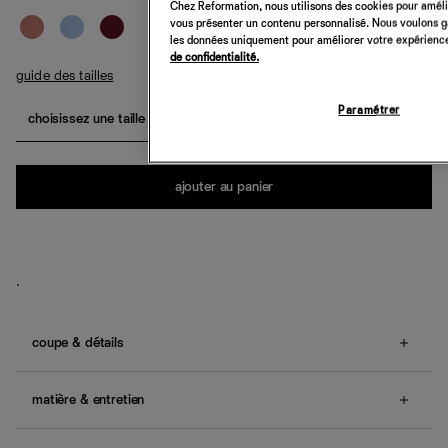
Chez Reformation, nous utilisons des cookies pour amélio
vous présenter un contenu personnalisé. Nous voulons gar
les données uniquement pour améliorer votre expérience 
de confidentialité.
guide des tailles
Paramétrer
choisissez une taille
Quantité
ajouter au panier
.
coupe & détails
Coupe décontractée.
Cet article taille grand. Nous vous
conseillons d'opter pour une taille en dessous de votre
matière & entretien
taille habituelle.
sans smocks.
Ce cachemire recyclé mélangé est conçu pour se porter