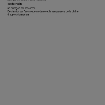
confidentialité
ne partagez pas mes infos
Déclaration sur l’esclavage moderne et la transparence de la chaîne
d’approvisionnement