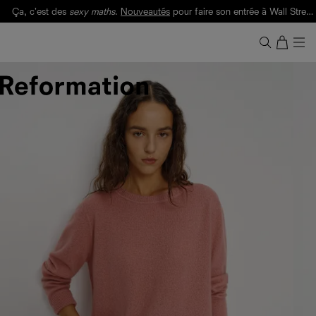
Ça, c'est des
sexy maths
.
Nouveautés
pour faire son entrée à Wall Street.
Notre Bilan Responsable 2025 est ici.
Lisez-le
.