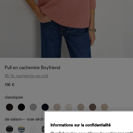
Pull en cachemire Boyfriend
95 % cachemire recyclé
198 €
classiques
de saison
— rose séchée
Informations sur la confidentialité