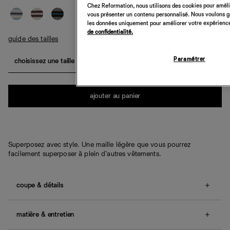
Chez Reformation, nous utilisons des cookies pour amélio
vous présenter un contenu personnalisé. Nous voulons gar
les données uniquement pour améliorer votre expérience 
de confidentialité.
guide des tailles
Paramétrer
choisissez une taille
Quantité
ajouter au panier
Superposez avec style. Une maille légère que vous pourrez
facilement superposer à plein d'autres vêtements.
coupe & détails
Coupe décontractée.
Cet article taille grand. Nous vous
conseillons d'opter pour une taille en dessous de votre
matière & entretien
taille habituelle.