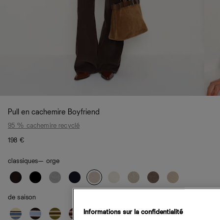
Pull en cachemire Boyfriend
95 % cachemire recyclé
198 €
classiques
— orge
de saison
Informations sur la confidentialité