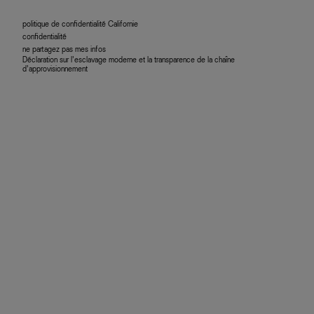
politique de confidentialité Californie
confidentialité
ne partagez pas mes infos
Déclaration sur l’esclavage moderne et la transparence de la chaîne
d’approvisionnement