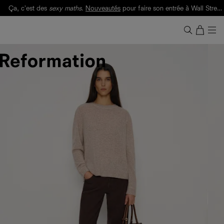
Ça, c'est des
sexy maths
.
Nouveautés
pour faire son entrée à Wall Street.
Notre Bilan Responsable 2025 est ici.
Lisez-le
.