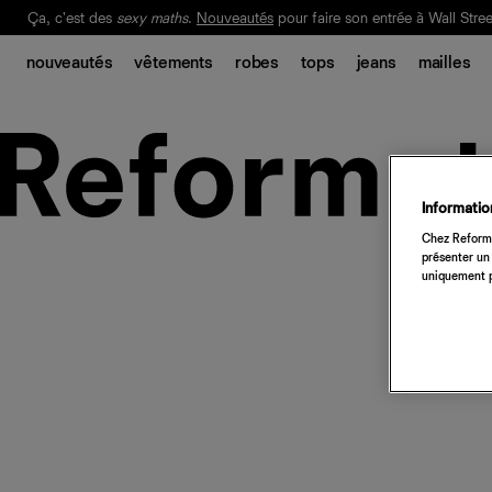
Ça, c'est des
sexy maths
.
Nouveautés
pour faire son entrée à Wall Stree
Notre Bilan Responsable 2025 est ici.
Lisez-le
.
nouveautés
vêtements
robes
tops
jeans
mailles
Information
Chez Reforma
présenter un 
uniquement p