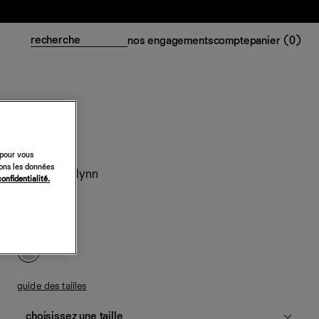
nos engagements
compte
panier (
0
)
 pour vous
sons les données
Robe Carolynn
confidentialité.
628 €
fior di latte
guide des tailles
choisissez une taille