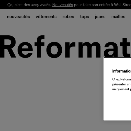
Ça, c'est des
sexy maths
.
Nouveautés
pour faire son entrée à Wall Stree
Notre Bilan Responsable 2025 est ici.
Lisez-le
.
nouveautés
vêtements
robes
tops
jeans
mailles
Information
Chez Reforma
présenter un 
uniquement p