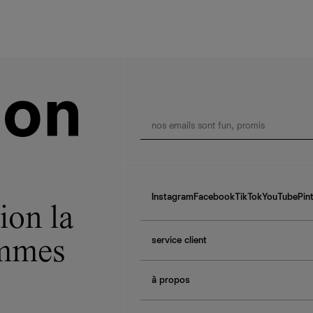
Instagram
Facebook
TikTok
YouTube
Pin
ion la
service client
ommes
f.a.q.
à propos
contactez-nous
guide des tailles
à propos de Ref