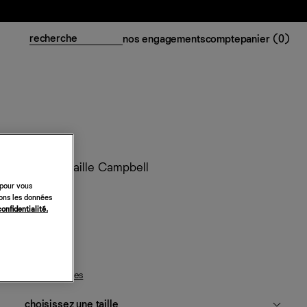
nos engagements
compte
panier (
0
)
Robe en maille Campbell
 pour vous
218 €
sons les données
confidentialité.
corail
guide des tailles
choisissez une taille