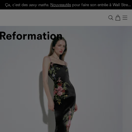
Ça, c'est des
sexy maths
.
Nouveautés
pour faire son entrée à Wall Street.
Notre Bilan Responsable 2025 est ici.
Lisez-le
.