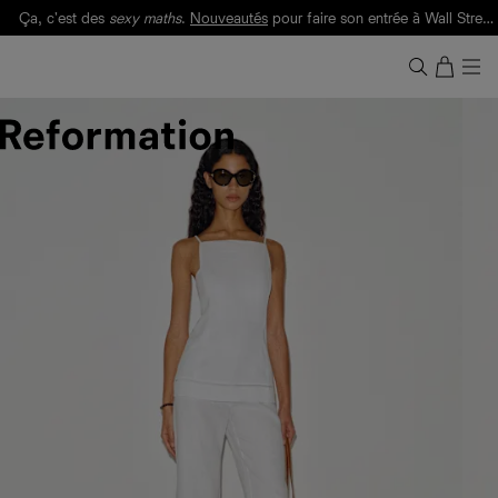
Ça, c'est des
sexy maths
.
Nouveautés
pour faire son entrée à Wall Street.
Notre Bilan Responsable 2025 est ici.
Lisez-le
.