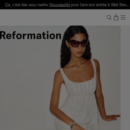
Ça, c'est des
sexy maths
.
Nouveautés
pour faire son entrée à Wall Street.
Notre Bilan Responsable 2025 est ici.
Lisez-le
.