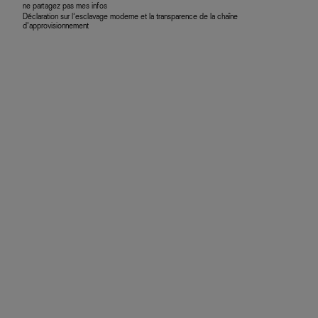
ne partagez pas mes infos
Déclaration sur l’esclavage moderne et la transparence de la chaîne
d’approvisionnement