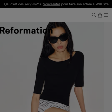
Ça, c'est des
sexy maths
.
Nouveautés
pour faire son entrée à Wall Street.
Notre Bilan Responsable 2025 est ici.
Lisez-le
.