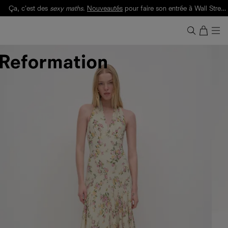
Ça, c'est des
sexy maths
.
Nouveautés
pour faire son entrée à Wall Street.
Notre Bilan Responsable 2025 est ici.
Lisez-le
.