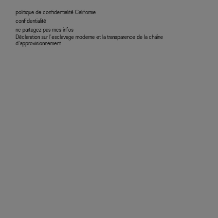
politique de confidentialité Californie
confidentialité
ne partagez pas mes infos
Déclaration sur l’esclavage moderne et la transparence de la chaîne
d’approvisionnement