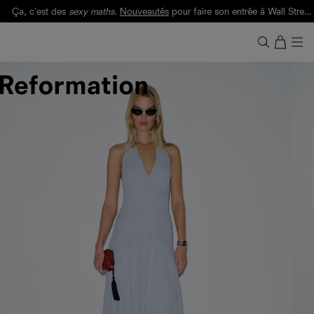
Ça, c'est des
sexy maths
.
Nouveautés
pour faire son entrée à Wall Street.
Notre Bilan Responsable 2025 est ici.
Lisez-le
.