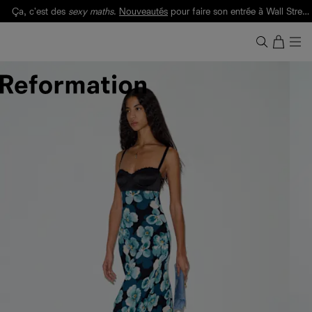
Ça, c'est des
sexy maths
.
Nouveautés
pour faire son entrée à Wall Street.
Notre Bilan Responsable 2025 est ici.
Lisez-le
.