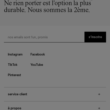
nous privilégions le bien-être des équipes et la réduction
Ne rien porter est l'option la plus
de notre empreinte environnementale.
durable. Nous sommes la 2ème.
s’inscrire
Instagram
Facebook
TikTok
YouTube
Pinterest
service client
f.a.q.
à propos
contactez-nous