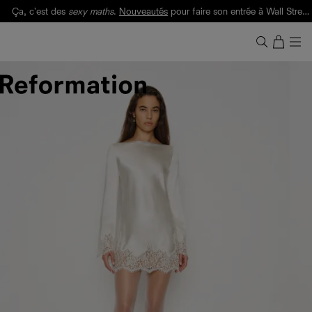
Ça, c'est des
sexy maths
.
Nouveautés
pour faire son entrée à Wall Street.
Notre Bilan Responsable 2025 est ici.
Lisez-le
.