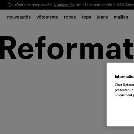
Ça, c'est des
sexy maths
.
Nouveautés
pour faire son entrée à Wall Stree
Notre Bilan Responsable 2025 est ici.
Lisez-le
.
nouveautés
vêtements
robes
tops
jeans
mailles
Information
Chez Reforma
présenter un 
uniquement p