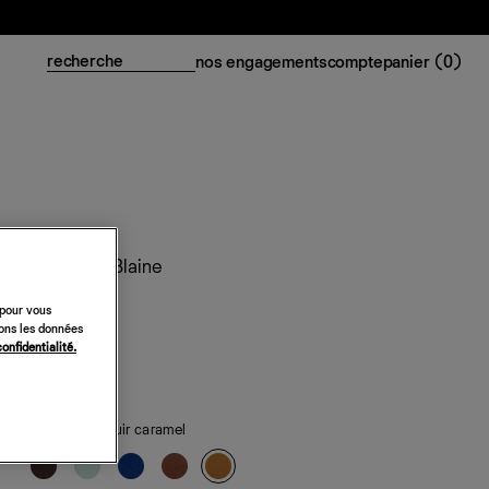
nos engagements
compte
panier (
0
)
Ballerines Blaine
348 €
 pour vous
sons les données
confidentialité.
classiques
de saison
— cuir caramel