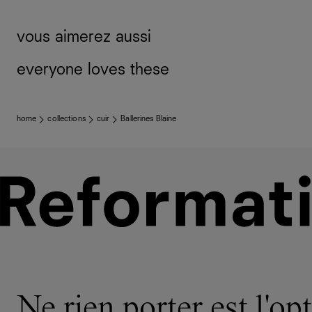
vous aimerez aussi
everyone loves these
home
collections
cuir
Ballerines Blaine
Ne rien porter est l'opt