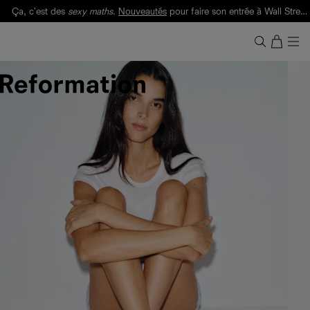
Ça, c'est des
sexy maths
.
Nouveautés
pour faire son entrée à Wall Street.
Notre Bilan Responsable 2025 est ici.
Lisez-le
.