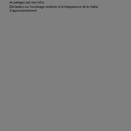
ne partagez pas mes infos
Déclaration sur l’esclavage moderne et la transparence de la chaîne
d’approvisionnement