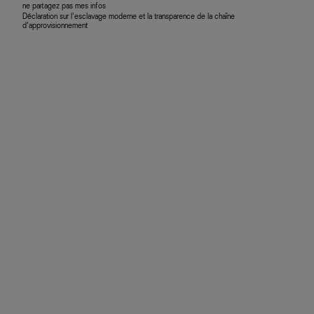
ne partagez pas mes infos
Déclaration sur l’esclavage moderne et la transparence de la chaîne
d’approvisionnement