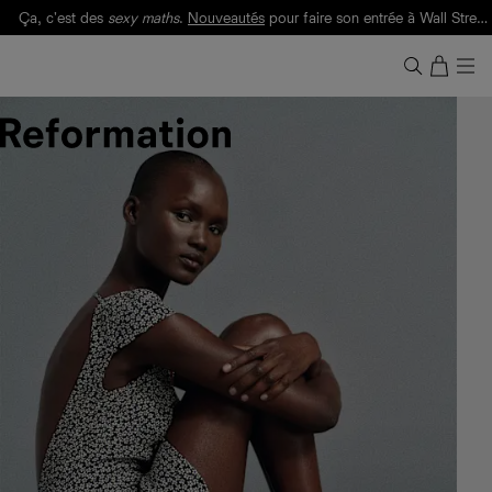
Ça, c'est des
sexy maths
.
Nouveautés
pour faire son entrée à Wall Street.
Notre Bilan Responsable 2025 est ici.
Lisez-le
.