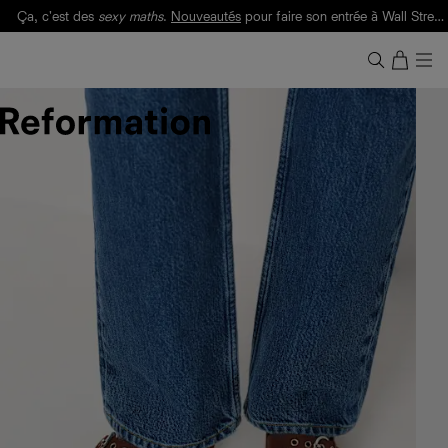
Ça, c'est des
sexy maths
.
Nouveautés
pour faire son entrée à Wall Street.
Notre Bilan Responsable 2025 est ici.
Lisez-le
.