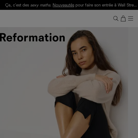
Ça, c'est des
sexy maths
.
Nouveautés
pour faire son entrée à Wall Street.
Notre Bilan Responsable 2025 est ici.
Lisez-le
.