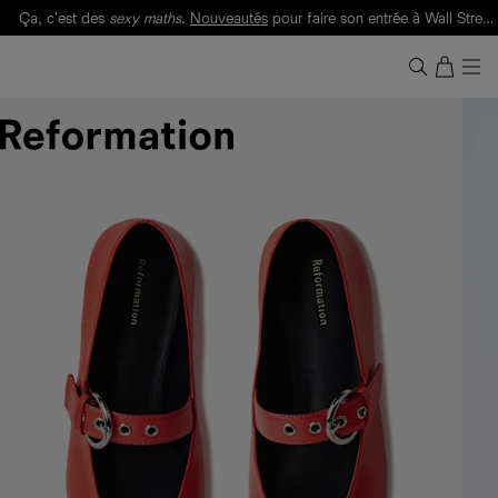
Ça, c'est des
sexy maths
.
Nouveautés
pour faire son entrée à Wall Street.
Notre Bilan Responsable 2025 est ici.
Lisez-le
.