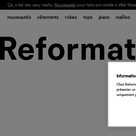
Ça, c'est des
sexy maths
.
Nouveautés
pour faire son entrée à Wall Stree
Notre Bilan Responsable 2025 est ici.
Lisez-le
.
nouveautés
vêtements
robes
tops
jeans
mailles
Information
Chez Reforma
présenter un 
uniquement p