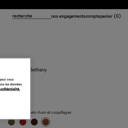
nos engagements
compte
panier (
0
)
Ballerines Bethany
398 €
 pour vous
sons les données
confidentialité.
classiques
de saison
— daim rhum et coquillages