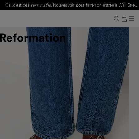
Ça, c'est des
sexy maths
.
Nouveautés
pour faire son entrée à Wall Street.
Notre Bilan Responsable 2025 est ici.
Lisez-le
.