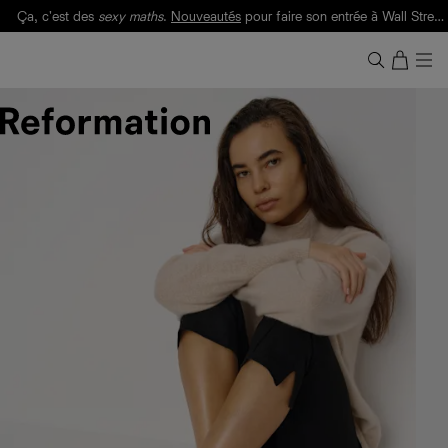
Livraison gratuite. Frais de douane et taxes inclus.
Ça, c'est des
sexy maths
.
Nouveautés
pour faire son entrée à Wall Street.
Notre Bilan Responsable 2025 est ici.
Lisez-le
.