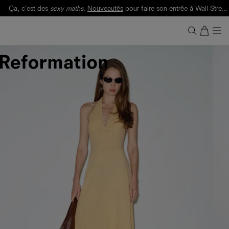
Ça, c'est des
sexy maths
.
Nouveautés
pour faire son entrée à Wall Street.
Notre Bilan Responsable 2025 est ici.
Lisez-le
.