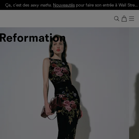
Ça, c'est des
sexy maths
.
Nouveautés
pour faire son entrée à Wall Street.
Notre Bilan Responsable 2025 est ici.
Lisez-le
.