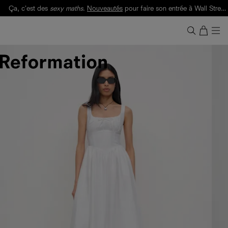
Ça, c'est des
sexy maths
.
Nouveautés
pour faire son entrée à Wall Street.
Notre Bilan Responsable 2025 est ici.
Lisez-le
.