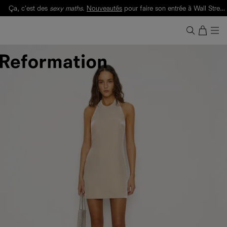
Ça, c'est des
sexy maths
.
Nouveautés
pour faire son entrée à Wall Street.
Notre Bilan Responsable 2025 est ici.
Lisez-le
.