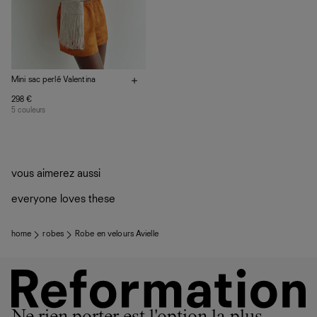
nous privilégions le bien-être des équipes et la réduction
de notre empreinte environnementale.
Mini sac perlé Valentina
298 €
5 couleurs
vous aimerez aussi
everyone loves these
home
robes
Robe en velours Avielle