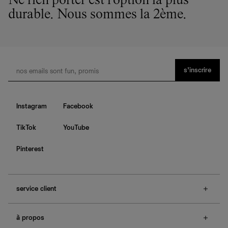
Ne rien porter est l'option la plus
durable. Nous sommes la 2ème.
s’inscrire
Instagram
Facebook
TikTok
YouTube
Pinterest
service client
f.a.q.
à propos
contactez-nous