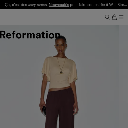
Ça, c'est des
sexy maths
.
Nouveautés
pour faire son entrée à Wall Street.
Notre Bilan Responsable 2025 est ici.
Lisez-le
.