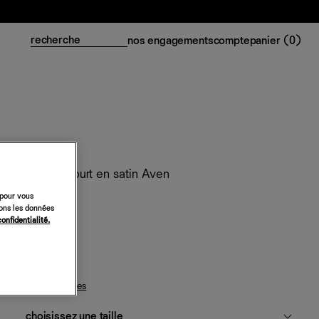
nos engagements
compte
panier (
0
)
Pantalon court en satin Aven
 pour vous
248 €
sons les données
confidentialité.
noir
guide des tailles
choisissez une taille