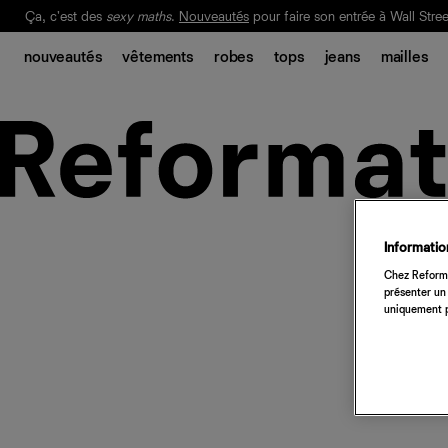
Ça, c'est des
sexy maths
.
Nouveautés
pour faire son entrée à Wall Stree
Notre Bilan Responsable 2025 est ici.
Lisez-le
.
nouveautés
vêtements
robes
tops
jeans
mailles
Information
Chez Reforma
présenter un 
uniquement p