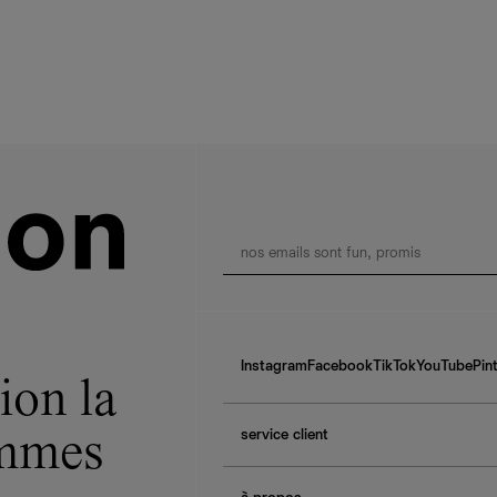
Instagram
Facebook
TikTok
YouTube
Pin
ion la
service client
ommes
f.a.q.