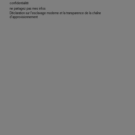
confidentialité
ne partagez pas mes infos
Déclaration sur l’esclavage moderne et la transparence de la chaîne
d’approvisionnement