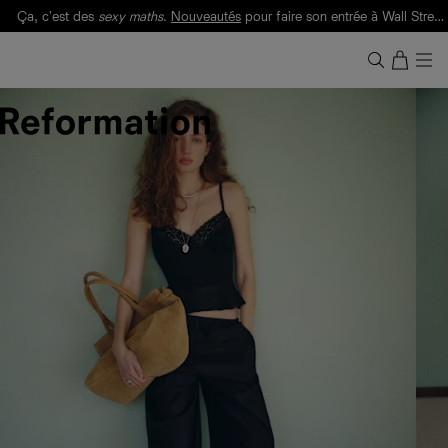
Ça, c'est des
sexy maths
.
Nouveautés
pour faire son entrée à Wall Street.
Notre Bilan Responsable 2025 est ici.
Lisez-le
.