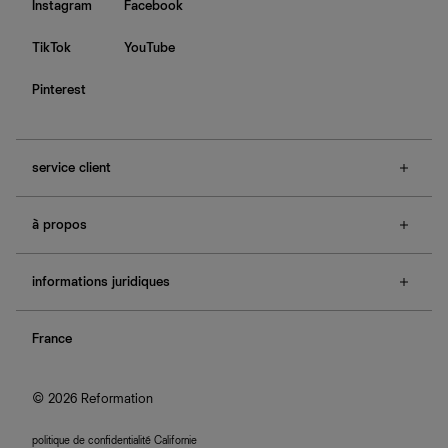
Instagram
Facebook
TikTok
YouTube
Pinterest
service client
f.a.q.
à propos
contactez-nous
guide des tailles
à propos de Ref
e-cartes cadeaux
informations juridiques
boutiques
retours et échanges
investisseurs
confidentialité
rechercher une commande
nous rejoindre
France
plan du site
se connecter
programme d'affiliation
accessibilité
© 2026 Reformation
politique de confidentialité Californie