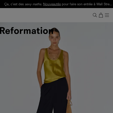
Ça, c'est des
sexy maths
.
Nouveautés
pour faire son entrée à Wall Street.
Notre Bilan Responsable 2025 est ici.
Lisez-le
.