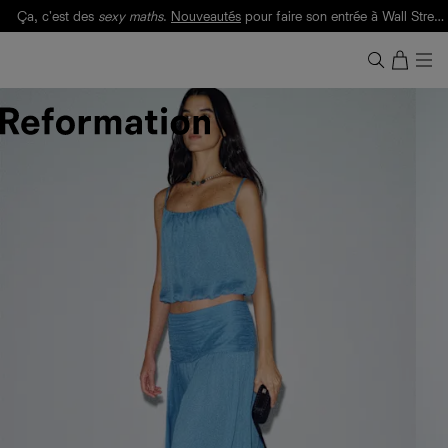
Ça, c'est des
sexy maths
.
Nouveautés
pour faire son entrée à Wall Street.
Notre Bilan Responsable 2025 est ici.
Lisez-le
.