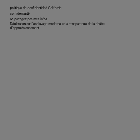
politique de confidentialité Californie
confidentialité
ne partagez pas mes infos
Déclaration sur l’esclavage moderne et la transparence de la chaîne
d’approvisionnement