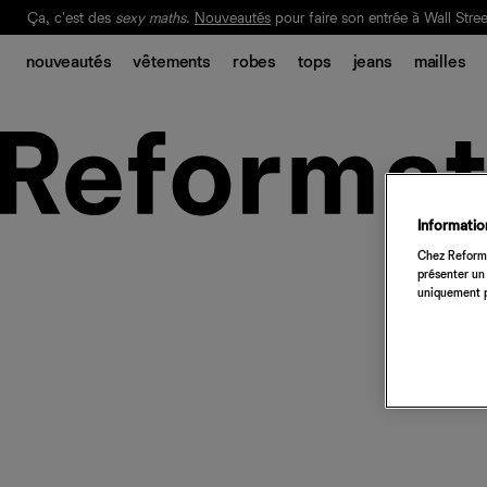
Ça, c'est des
sexy maths
.
Nouveautés
pour faire son entrée à Wall Stree
Notre Bilan Responsable 2025 est ici.
Lisez-le
.
nouveautés
vêtements
robes
tops
jeans
mailles
Information
Chez Reforma
présenter un 
uniquement p