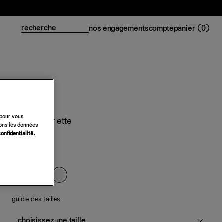
nos engagements
compte
panier (
0
)
 pour vous
Pantalon Arlette
sons les données
confidentialité.
248 €
blanc
guide des tailles
choisissez une taille