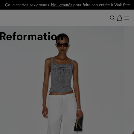
Ça, c'est des
sexy maths
.
Nouveautés
pour faire son entrée à Wall Street.
Notre Bilan Responsable 2025 est ici.
Lisez-le
.