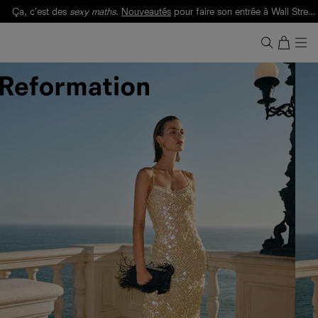
Ça, c'est des
sexy maths
.
Nouveautés
pour faire son entrée à Wall Street.
Notre Bilan Responsable 2025 est ici.
Lisez-le
.