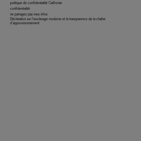
politique de confidentialité Californie
confidentialité
ne partagez pas mes infos
Déclaration sur l’esclavage moderne et la transparence de la chaîne
d’approvisionnement