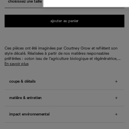
choisissez une taille
Quantité
ajouter au panier
Ces pièces ont été imaginées par Courtney Grow et reflètent son
style décalé. Réalisées à partir de nos matières responsables
préférées : coton issu de l’agriculture biologique et régénératrice,…
En savoir plus
coupe & détails
Coupe entièrement ajustée.
Nos clientes nous indiquent
que cet article taille grand. Si vous hésitez entre deux
matière & entretien
tailles, nous vous conseillons d'opter pour la plus petite
taille.
Tissu provenant d'invendus, 100 % polyester. Les
sans smocks, encolure droite.
invendus sont des tissus anciens, des chutes ou des
impact environnemental
surplus de commande. Nettoyage à sec uniquement.
Une question sur la taille ou la coupe ? Consultez notre
Nous rachetons des stocks dormants (appelés
Nos vêtements et accessoires sont conçus pour durer
guide des tailles
.