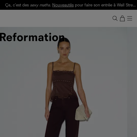
Ça, c'est des
sexy maths
.
Nouveautés
pour faire son entrée à Wall Street.
Notre Bilan Responsable 2025 est ici.
Lisez-le
.