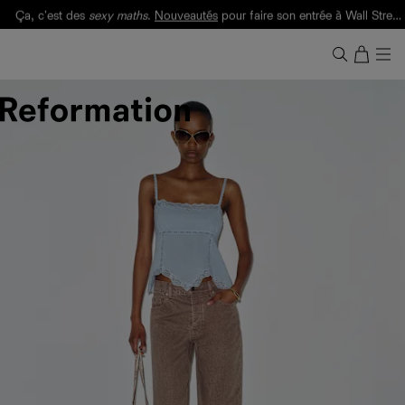
Livraison gratuite. Frais de douane et taxes inclus.
Ça, c'est des
sexy maths
.
Nouveautés
pour faire son entrée à Wall Street.
Notre Bilan Responsable 2025 est ici.
Lisez-le
.