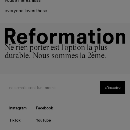
vous aimerez aussi
ateliers partenaires qui partagent notre vision. Ensemble,
plutôt sur d’autres personnes
nous privilégions le bien-être des équipes et la réduction
La circularité chez Ref
everyone loves these
de notre empreinte environnementale.
En savoir plus
sur le développement durable chez Ref
Ne rien porter est l'option la plus
durable. Nous sommes la 2ème.
s’inscrire
Instagram
Facebook
TikTok
YouTube