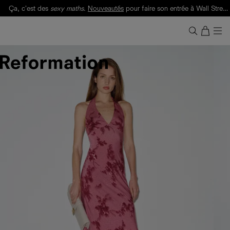
Ça, c'est des
sexy maths
.
Nouveautés
pour faire son entrée à Wall Street.
Notre Bilan Responsable 2025 est ici.
Lisez-le
.