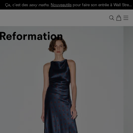
Ça, c'est des
sexy maths
.
Nouveautés
pour faire son entrée à Wall Street.
Notre Bilan Responsable 2025 est ici.
Lisez-le
.