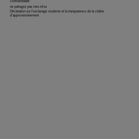
confidentialité
ne partagez pas mes infos
Déclaration sur l’esclavage moderne et la transparence de la chaîne
d’approvisionnement