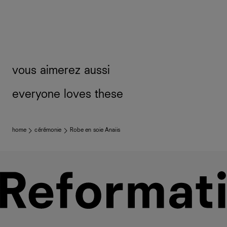
vous aimerez aussi
everyone loves these
home
cérémonie
Robe en soie Anaiis