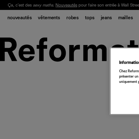
Ça, c'est des
sexy maths
.
Nouveautés
pour faire son entrée à Wall Stree
Notre Bilan Responsable 2025 est ici.
Lisez-le
.
nouveautés
vêtements
robes
tops
jeans
mailles
Information
Chez Reforma
présenter un 
uniquement p