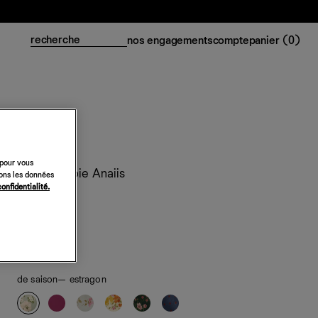
nos engagements
compte
panier (
0
)
 pour vous
Robe en soie Anaiis
sons les données
confidentialité.
448 €
classiques
de saison
— estragon