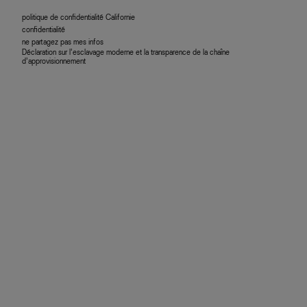
politique de confidentialité Californie
confidentialité
ne partagez pas mes infos
Déclaration sur l’esclavage moderne et la transparence de la chaîne
d’approvisionnement