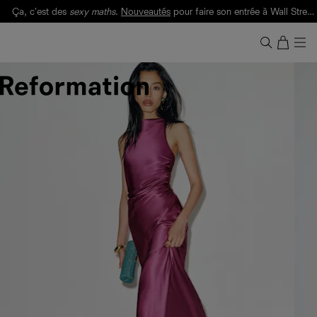
Ça, c'est des
sexy maths
.
Nouveautés
pour faire son entrée à Wall Street.
Notre Bilan Responsable 2025 est ici.
Lisez-le
.