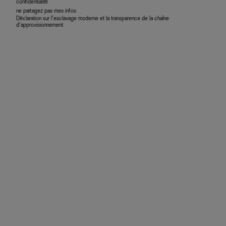
confidentialité
ne partagez pas mes infos
Déclaration sur l’esclavage moderne et la transparence de la chaîne
d’approvisionnement