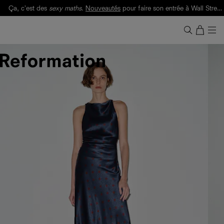
Ça, c'est des
sexy maths
.
Nouveautés
pour faire son entrée à Wall Street.
Notre Bilan Responsable 2025 est ici.
Lisez-le
.