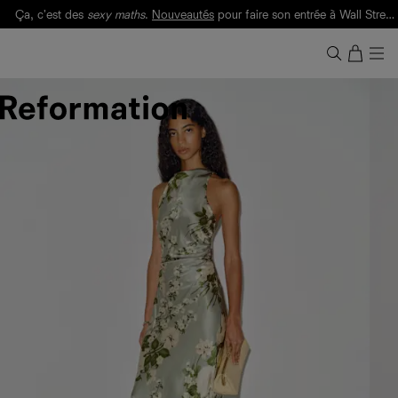
Ça, c'est des
sexy maths
.
Nouveautés
pour faire son entrée à Wall Street.
Notre Bilan Responsable 2025 est ici.
Lisez-le
.