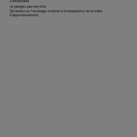
confidentialité
ne partagez pas mes infos
Déclaration sur l’esclavage moderne et la transparence de la chaîne
d’approvisionnement