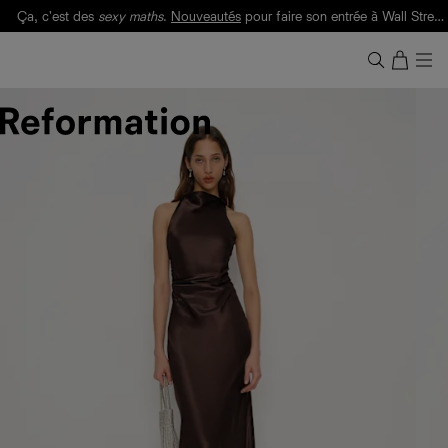
Ça, c'est des
sexy maths
.
Nouveautés
pour faire son entrée à Wall Street.
Notre Bilan Responsable 2025 est ici.
Lisez-le
.