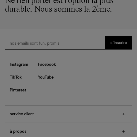
Ne rien porter est l'option la plus
durable. Nous sommes la 2ème.
s’inscrire
Instagram
Facebook
TikTok
YouTube
Pinterest
service client
f.a.q.
à propos
contactez-nous